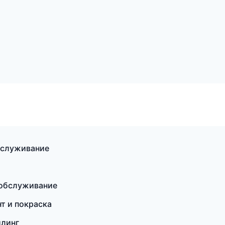
бслуживание
е обслуживание
нт и покраска
йлинг