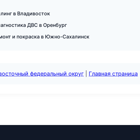
йлинг в Владивосток
иагностика ДВС в Оренбург
емонт и покраска в Южно-Сахалинск
евосточный федеральный округ
|
Главная страница