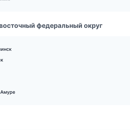
евосточный федеральный округ
линск
ск
-Амуре