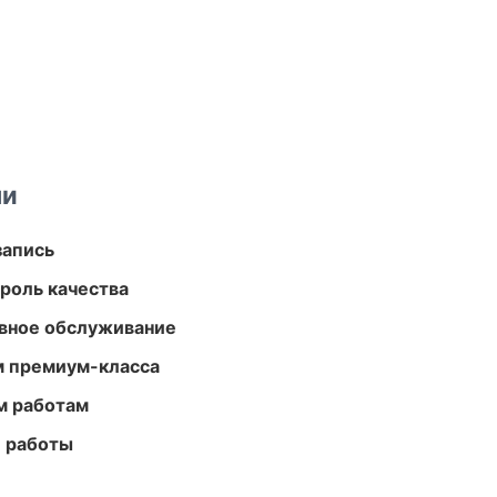
ми
запись
роль качества
вное обслуживание
м премиум-класса
м работам
е работы