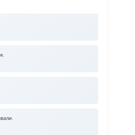
я.
вали.