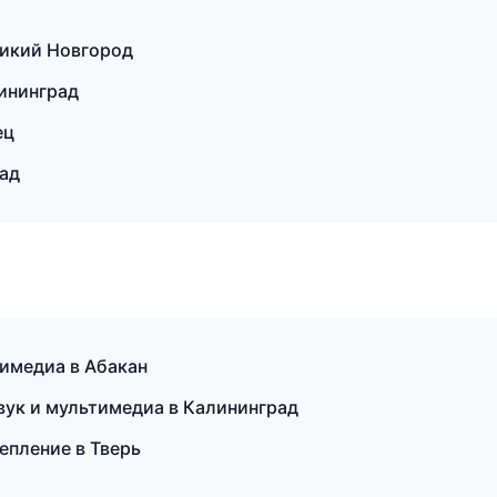
ликий Новгород
ининград
ец
рад
тимедиа в Абакан
звук и мультимедиа в Калининград
епление в Тверь