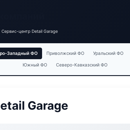
 компаний
 Сервис-центр Detail Garage
ро-Западный ФО
Приволжский ФО
Уральский ФО
Южный ФО
Северо-Кавказский ФО
tail Garage