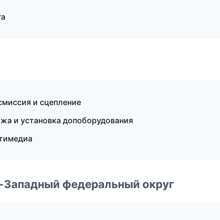
га
нсмиссия и сцепление
ажа и установка допоборудования
ьтимедиа
о-Западный федеральный округ