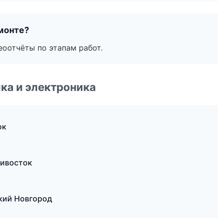
монте?
еоотчёты по этапам работ.
ка и электроника
ок
дивосток
кий Новгород